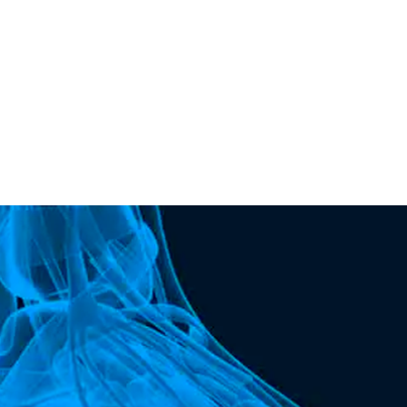
Pés cavos
Calosidades
Feridas
Amputações
Etc.