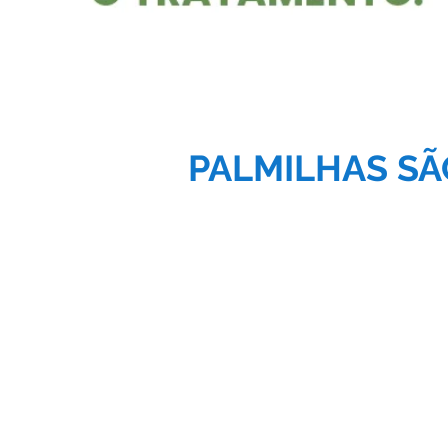
PALMILHAS SÃ
Postura
Ortopedia
Perna curta
Esporão de calcâne
Escoliose
Fascite plantar
Dores nas costas
Neuroma de Morto
Dores articulares
Metatarsalgias
Etc.
Pés planos